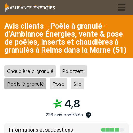
Togg
navig
Avis clients - Poêle à granulé -
d’Ambiance Énergies, vente & pose
de poêles, inserts et chaudières à
granulés à Reims dans la Marne (51)
Chaudière à granulé
Palazzetti
Poêle à granulé
Pose
Silo
4,8
226 avis contrôlés
Informations et suggestions