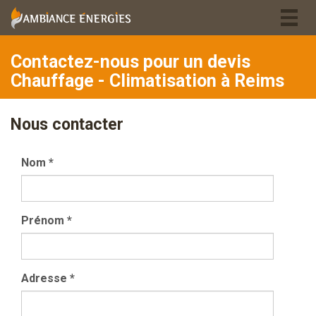
Togg
navig
Contactez-nous pour un devis
Chauffage - Climatisation à Reims
Nous contacter
Nom
*
Prénom
*
Adresse
*